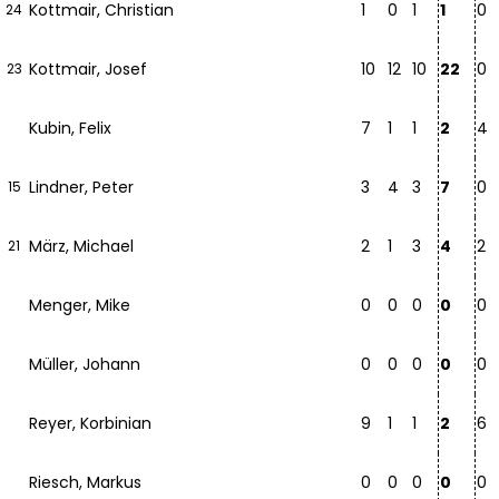
Kottmair, Christian
1
0
1
1
0
24
Kottmair, Josef
10
12
10
22
0
23
Kubin, Felix
7
1
1
2
4
Lindner, Peter
3
4
3
7
0
15
März, Michael
2
1
3
4
2
21
Menger, Mike
0
0
0
0
0
Müller, Johann
0
0
0
0
0
Reyer, Korbinian
9
1
1
2
6
Riesch, Markus
0
0
0
0
0