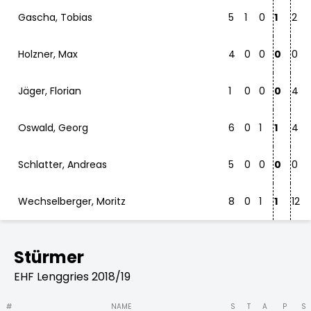
Gascha, Tobias
5
1
0
1
2
Holzner, Max
4
0
0
0
0
Jäger, Florian
1
0
0
0
4
Oswald, Georg
6
0
1
1
4
Schlatter, Andreas
5
0
0
0
0
Wechselberger, Moritz
8
0
1
1
12
Stürmer
EHF Lenggries 2018/19
#
NAME
S
T
A
P
S