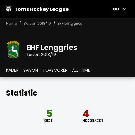
Toms Hockey League
xxx
Home
Saison 2018/19
EHF Lenggries
EHF Lenggries
Saison 2018/19
KADER
SAISON
TOPSCORER
ALL-TIME
Statistic
5
4
SIEGE
NIEDERLAGEN