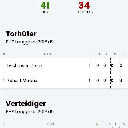
41
34
TORE
GEGENTORE
Torhüter
EHF Lenggries 2018/19
#
NAME
S
T
A
P
S
Leichmann, Franz
1
0
0
0
0
Scheifl, Markus
9
0
0
0
4
1
Verteidiger
EHF Lenggries 2018/19
#
NAME
S
T
A
P
S