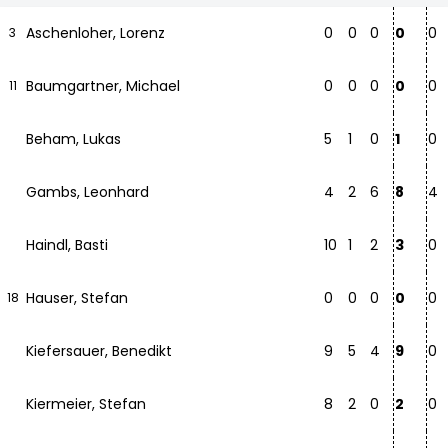
Aschenloher, Lorenz
0
0
0
0
0
3
Baumgartner, Michael
0
0
0
0
0
11
Beham, Lukas
5
1
0
1
0
Gambs, Leonhard
4
2
6
8
4
Haindl, Basti
10
1
2
3
0
Hauser, Stefan
0
0
0
0
0
18
Kiefersauer, Benedikt
9
5
4
9
0
Kiermeier, Stefan
8
2
0
2
0