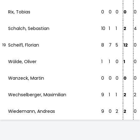
Rix, Tobias
0
0
0
0
0
Schalch, Sebastian
10
1
1
2
4
Scheifl, Florian
8
7
5
12
0
19
Wälde, Oliver
1
1
0
1
0
Wanzeck, Martin
0
0
0
0
0
Wechselberger, Maximilian
9
1
1
2
2
Wiedemann, Andreas
9
0
2
2
0