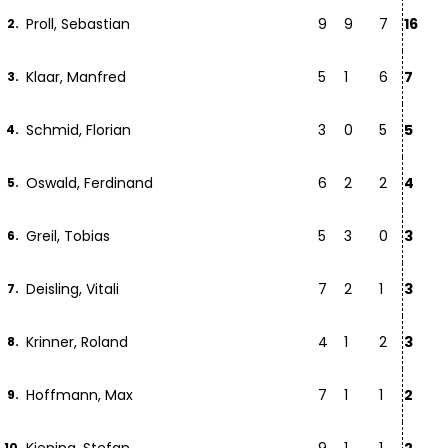
Proll, Sebastian
9
9
7
16
2.
Klaar, Manfred
5
1
6
7
3.
Schmid, Florian
3
0
5
5
4.
Oswald, Ferdinand
6
2
2
4
5.
Greil, Tobias
5
3
0
3
6.
Deisling, Vitali
7
2
1
3
7.
Krinner, Roland
4
1
2
3
8.
Hoffmann, Max
7
1
1
2
9.
10.