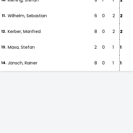
Kiening, Stefan
9
1
1
2
Wilhelm, Sebastian
6
0
2
2
11.
Kerber, Manfred
8
0
2
2
12.
Maxa, Stefan
2
0
1
1
13.
Jänsch, Rainer
8
0
1
1
14.