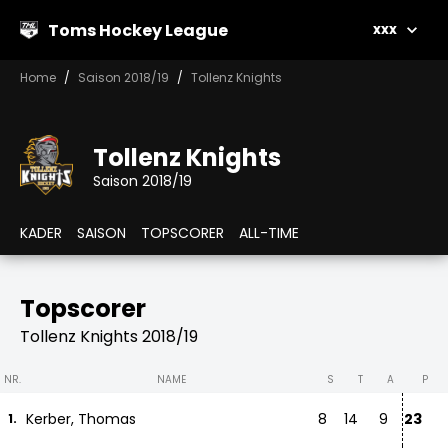
Toms Hockey League
xxx
Home
Saison 2018/19
Tollenz Knights
Tollenz Knights
Saison 2018/19
KADER
SAISON
TOPSCORER
ALL-TIME
Topscorer
Tollenz Knights 2018/19
NR.
NAME
S
T
A
P
Kerber, Thomas
8
14
9
23
1.