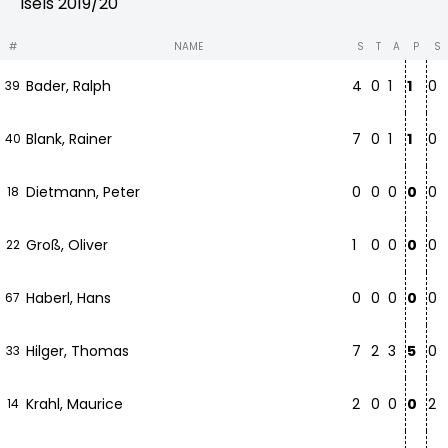
Isels 2019/20
#
NAME
S
T
A
P
S
Bader, Ralph
4
0
1
1
0
39
Blank, Rainer
7
0
1
1
0
40
Dietmann, Peter
0
0
0
0
0
18
Groß, Oliver
1
0
0
0
0
22
Haberl, Hans
0
0
0
0
0
67
Hilger, Thomas
7
2
3
5
0
33
Krahl, Maurice
2
0
0
0
2
14