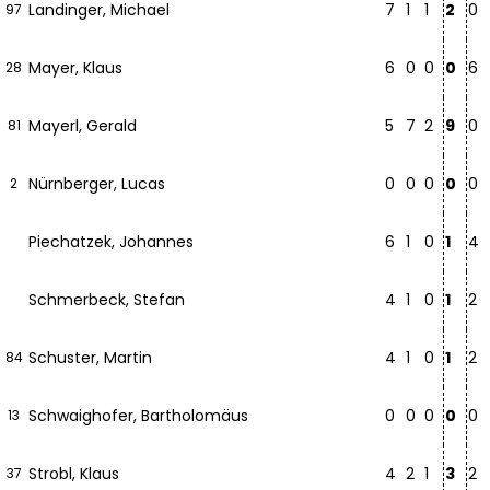
Landinger, Michael
7
1
1
2
0
97
Mayer, Klaus
6
0
0
0
6
28
Mayerl, Gerald
5
7
2
9
0
81
Nürnberger, Lucas
0
0
0
0
0
2
Piechatzek, Johannes
6
1
0
1
4
Schmerbeck, Stefan
4
1
0
1
2
Schuster, Martin
4
1
0
1
2
84
Schwaighofer, Bartholomäus
0
0
0
0
0
13
Strobl, Klaus
4
2
1
3
2
37