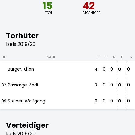
15
42
TORE
GEGENTORE
Torhüter
Isels 2019/20
#
NAME
S
T
A
P
S
Burger, Kilian
4
0
0
0
0
Passarge, Andi
3
0
0
0
0
32
Steiner, Wolfgang
0
0
0
0
0
99
Verteidiger
Isels 2019/20