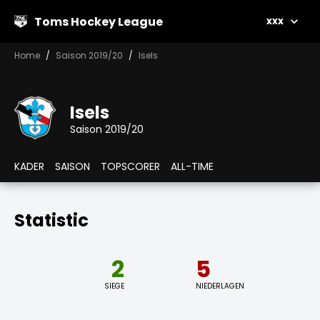
Toms Hockey League
xxx
Home
Saison 2019/20
Isels
Isels
Saison 2019/20
KADER
SAISON
TOPSCORER
ALL-TIME
Statistic
2
5
SIEGE
NIEDERLAGEN