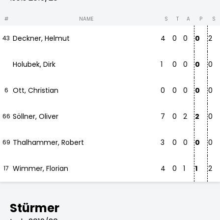
#
NAME
S
T
A
P
S
Deckner, Helmut
4
0
0
0
2
43
Holubek, Dirk
1
0
0
0
0
Ott, Christian
0
0
0
0
0
6
Söllner, Oliver
7
0
2
2
0
66
Thalhammer, Robert
3
0
0
0
0
69
Wimmer, Florian
4
0
1
1
2
17
Stürmer