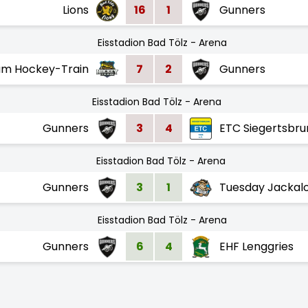
Lions
16
1
Gunners
Eisstadion Bad Tölz - Arena
m Hockey-Train
7
2
Gunners
Eisstadion Bad Tölz - Arena
Gunners
3
4
ETC Siegertsbru
Eisstadion Bad Tölz - Arena
Gunners
3
1
Tuesday Jackal
Eisstadion Bad Tölz - Arena
Gunners
6
4
EHF Lenggries