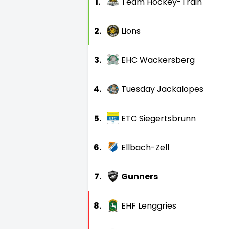
1.
Team Hockey-Train
2.
Lions
3.
EHC Wackersberg
4.
Tuesday Jackalopes
5.
ETC Siegertsbrunn
6.
Ellbach-Zell
7.
Gunners
8.
EHF Lenggries