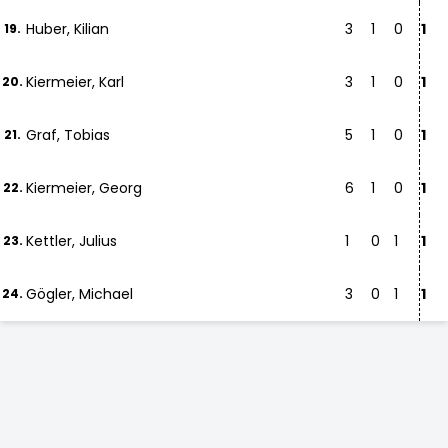
Huber, Kilian
3
1
0
1
19.
Kiermeier, Karl
3
1
0
1
20.
Graf, Tobias
5
1
0
1
21.
Kiermeier, Georg
6
1
0
1
22.
Kettler, Julius
1
0
1
1
23.
Gögler, Michael
3
0
1
1
24.