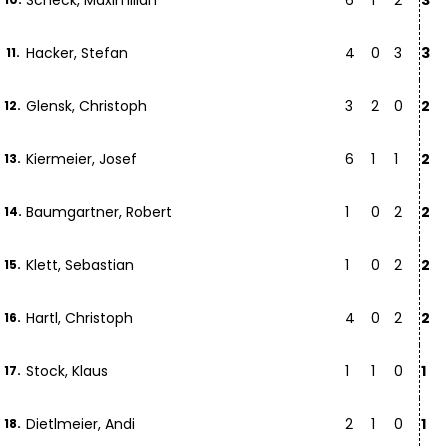
Scheck, Maximilian
6
1
2
3
Hacker, Stefan
4
0
3
3
11.
Glensk, Christoph
3
2
0
2
12.
Kiermeier, Josef
6
1
1
2
13.
Baumgartner, Robert
1
0
2
2
14.
Klett, Sebastian
1
0
2
2
15.
Hartl, Christoph
4
0
2
2
16.
Stock, Klaus
1
1
0
1
17.
Dietlmeier, Andi
2
1
0
1
18.