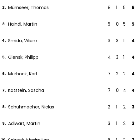
Mürnseer, Thomas
8
1
5
6
2.
Haindl, Martin
5
0
5
5
3.
Smida, Viliam
3
3
1
4
4.
Glensk, Philipp
4
3
1
4
5.
Murböck, Karl
7
2
2
4
6.
Katstein, Sascha
7
0
4
4
7.
Schuhmacher, Niclas
2
1
2
3
8.
Adlwart, Martin
3
1
2
3
9.
10.