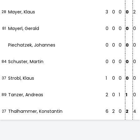
Mayer, Klaus
3
0
0
0
2
28
Mayerl, Gerald
0
0
0
0
0
81
Piechatzek, Johannes
0
0
0
0
0
Schuster, Martin
0
0
0
0
0
84
Strobl, Klaus
1
0
0
0
0
37
Tanzer, Andreas
2
0
1
1
0
89
Thalhammer, Konstantin
6
2
0
2
4
27