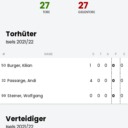
27
27
TORE
GEGENTORE
Torhüter
Isels 2021/22
#
NAME
S
T
A
P
S
Burger, Kilian
1
0
0
0
0
50
Passarge, Andi
4
0
0
0
0
32
Steiner, Wolfgang
0
0
0
0
0
99
Verteidiger
Isels 2021/22