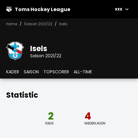
Toms Hockey League
xxx
Home
Saison 2021/22
Isels
Isels
Saison 2021/22
KADER
SAISON
TOPSCORER
ALL-TIME
Statistic
2
4
SIEGE
NIEDERLAGEN