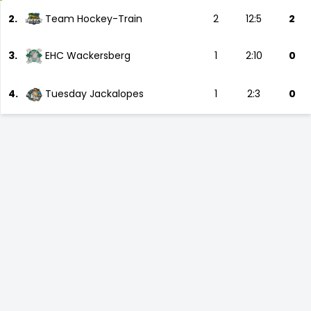
2.
Team Hockey-Train
2
12:5
2
3.
EHC Wackersberg
1
2:10
0
4.
Tuesday Jackalopes
1
2:3
0