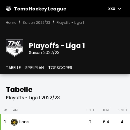
Toms Hockey League
xxx
Home
Saison 2022/23
Playoffs - Liga 1
Playoffs - Liga 1
Saison 2022/23
TABELLE
SPIELPLAN
TOPSCORER
Tabelle
Playoffs - Liga 1 2022/23
#
TEAM
SPIELE
TORE
PUNKTE
1.
Lions
2
6:4
4