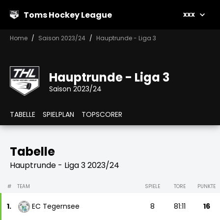
Toms Hockey League
xxx
Home
Saison 2023/24
Hauptrunde - Liga 3
Hauptrunde - Liga 3
Saison 2023/24
TABELLE
SPIELPLAN
TOPSCORER
Tabelle
Hauptrunde - Liga 3 2023/24
#
TEAM
SPIELE
TORE
PUNKTE
1.
EC Tegernsee
8
81:11
16