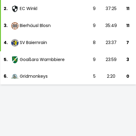
2.
EC Winkl
9
37:25
11
3.
Bierhäusl Blosn
9
35:49
11
4.
SV Baiernrain
8
23:37
7
5.
Goaßara Wambbiere
9
23:59
3
6.
Gridmonkeys
5
2:20
0