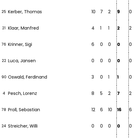
Kerber, Thomas
10
7
2
9
0
25
Klaar, Manfred
4
1
1
2
2
21
Krinner, Sigi
6
0
0
0
0
76
Luca, Jansen
0
0
0
0
0
22
Oswald, Ferdinand
3
0
1
1
0
90
Pesch, Lorenz
8
5
2
7
2
4
Proll, Sebastian
12
6
10
16
6
78
Streicher, Willi
0
0
0
0
0
24