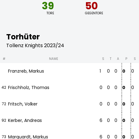
39
50
TORE
GEGENTORE
Torhüter
Tollenz Knights 2023/24
#
NAME
S
T
A
P
S
Franzreb, Markus
1
0
0
0
0
Frischholz, Thomas
0
0
0
0
0
42
Fritsch, Volker
0
0
0
0
0
72
Kerber, Andreas
6
0
0
0
0
92
Marquardt, Markus
6
0
0
0
0
73