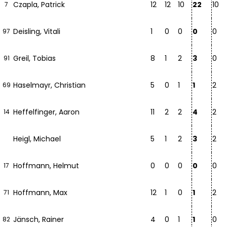
Czapla, Patrick
12
12
10
22
10
7
Deisling, Vitali
1
0
0
0
0
97
Greil, Tobias
8
1
2
3
0
91
Haselmayr, Christian
5
0
1
1
2
69
Heffelfinger, Aaron
11
2
2
4
2
14
Heigl, Michael
5
1
2
3
2
Hoffmann, Helmut
0
0
0
0
0
17
Hoffmann, Max
12
1
0
1
2
71
Jänsch, Rainer
4
0
1
1
0
82