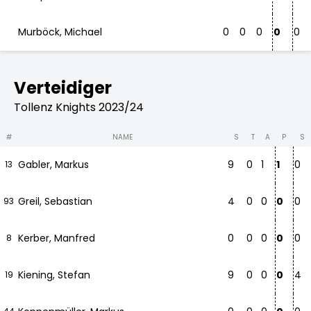
Murböck, Michael
0
0
0
0
0
Verteidiger
Tollenz Knights 2023/24
#
NAME
S
T
A
P
S
Gabler, Markus
9
0
1
1
0
13
Greil, Sebastian
4
0
0
0
0
93
Kerber, Manfred
0
0
0
0
0
8
Kiening, Stefan
9
0
0
0
4
19