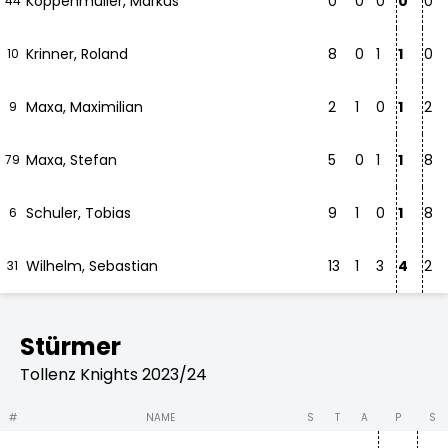
Koppenmüller, Markus
0
0
0
0
0
44
Krinner, Roland
8
0
1
1
0
10
Maxa, Maximilian
2
1
0
1
2
9
Maxa, Stefan
5
0
1
1
8
79
Schuler, Tobias
9
1
0
1
8
6
Wilhelm, Sebastian
13
1
3
4
2
31
Stürmer
Tollenz Knights 2023/24
#
NAME
S
T
A
P
S