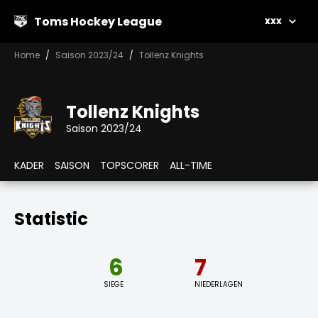
Toms Hockey League
xxx
Home
Saison 2023/24
Tollenz Knights
Tollenz Knights
Saison 2023/24
KADER
SAISON
TOPSCORER
ALL-TIME
Statistic
6
7
SIEGE
NIEDERLAGEN