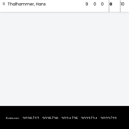
Thalhammer, Hans
9
0
0
0
10
11
Saison:
2026/27
2025/26
2024/25
2023/24
2022/23
2021/22
2019/20
2018/19
2017/18
2016/17