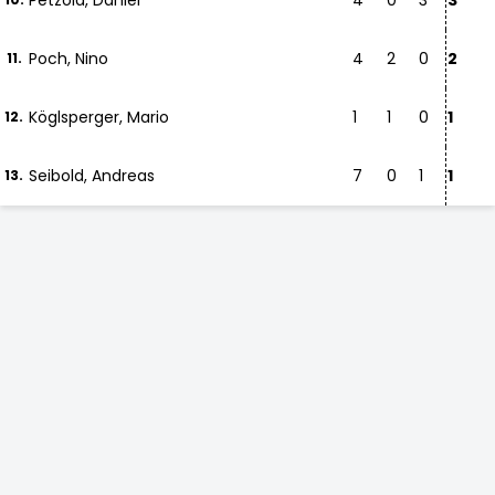
Petzold, Daniel
4
0
3
3
Poch, Nino
4
2
0
2
11.
Köglsperger, Mario
1
1
0
1
12.
Seibold, Andreas
7
0
1
1
13.