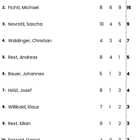
Fichtl, Michael
8
6
9
15
2.
Navratil, Sascha
10
4
5
9
3.
Waldinger, Christian
4
3
4
7
4.
Rest, Andreas
8
4
1
5
5.
Bauer, Johannes
5
1
3
4
6.
Hölzl, Josef
8
1
3
4
7.
Willibald, Klaus
7
1
2
3
8.
Rest, Kilian
9
1
2
3
9.
10.