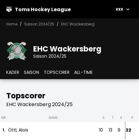
Toms Hockey League
xxx
Home
Saison 2024/25
EHC Wackersberg
EHC Wackersberg
Saison 2024/25
KADER
SAISON
TOPSCORER
ALL-TIME
Topscorer
EHC Wackersberg 2024/25
NR.
NAME
S
T
A
P
Öttl, Alois
10
13
9
22
1.