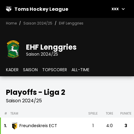
Toms Hockey League
xxx
Home
Saison 2024/25
EHF Lenggries
EHF Lenggries
Saison 2024/25
KADER
SAISON
TOPSCORER
ALL-TIME
Playoffs - Liga 2
Saison 2024/25
#
TEAM
SPIELE
TORE
PUNKTE
1.
Freundeskreis ECT
1
4:0
3