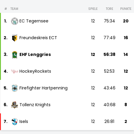
#
TEAM
SPIELE
TORE
PUNKTE
1.
EC Tegernsee
12
75:34
20
2.
Freundeskreis ECT
12
77:49
16
3.
EHF Lenggries
12
56:38
14
4.
HockeyRockets
12
52:53
12
5.
Firefighter Hartpenning
12
43:46
12
6.
Tollenz Knights
12
40:68
8
7.
Isels
12
26:81
2