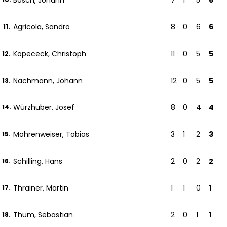
Bosch, Johann
7
1
5
6
Agricola, Sandro
8
0
6
6
11.
Kopececk, Christoph
11
0
5
5
12.
Nachmann, Johann
12
0
5
5
13.
Würzhuber, Josef
8
0
4
4
14.
Mohrenweiser, Tobias
3
1
2
3
15.
Schilling, Hans
2
0
2
2
16.
Thrainer, Martin
1
1
0
1
17.
Thum, Sebastian
2
0
1
1
18.