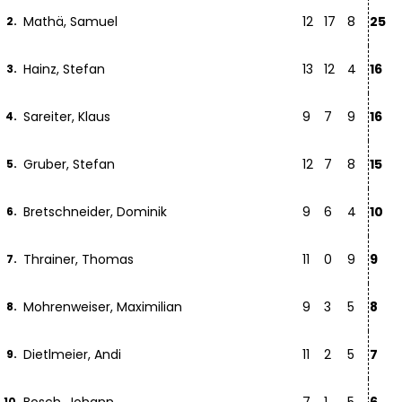
Mathä, Samuel
12
17
8
25
2.
Hainz, Stefan
13
12
4
16
3.
Sareiter, Klaus
9
7
9
16
4.
Gruber, Stefan
12
7
8
15
5.
Bretschneider, Dominik
9
6
4
10
6.
Thrainer, Thomas
11
0
9
9
7.
Mohrenweiser, Maximilian
9
3
5
8
8.
Dietlmeier, Andi
11
2
5
7
9.
10.