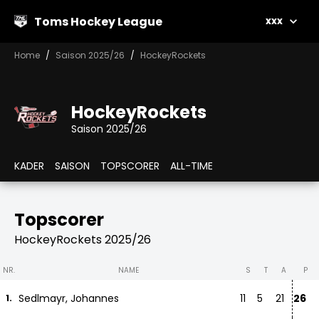
Toms Hockey League
xxx
Home
Saison 2025/26
HockeyRockets
HockeyRockets
Saison 2025/26
KADER
SAISON
TOPSCORER
ALL-TIME
Topscorer
HockeyRockets 2025/26
NR.
NAME
S
T
A
P
Sedlmayr, Johannes
11
5
21
26
1.