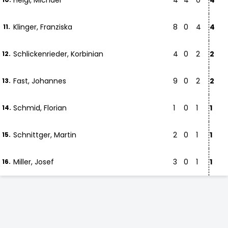
Heigl, Michael
4
4
0
4
Klinger, Franziska
8
0
4
4
11.
Schlickenrieder, Korbinian
4
0
2
2
12.
Fast, Johannes
9
0
2
2
13.
Schmid, Florian
1
0
1
1
14.
Schnittger, Martin
2
0
1
1
15.
Miller, Josef
3
0
1
1
16.