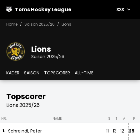
Toms Hockey League
xxx
Home
Saison 2025/26
Lions
Lions
Saison 2025/26
KADER
SAISON
TOPSCORER
ALL-TIME
Topscorer
Lions 2025/26
NR.
NAME
S
T
A
P
Schreindl, Peter
11
13
12
25
1.