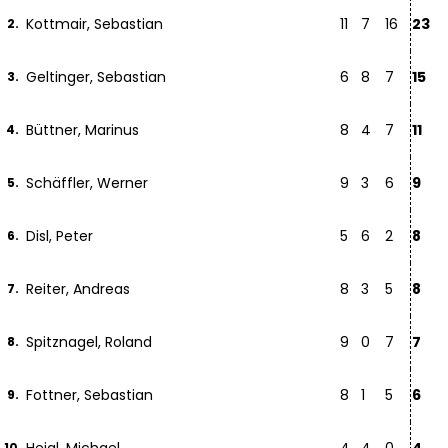
Kottmair, Sebastian
11
7
16
23
2.
Geltinger, Sebastian
6
8
7
15
3.
Büttner, Marinus
8
4
7
11
4.
Schäffler, Werner
9
3
6
9
5.
Disl, Peter
5
6
2
8
6.
Reiter, Andreas
8
3
5
8
7.
Spitznagel, Roland
9
0
7
7
8.
Fottner, Sebastian
8
1
5
6
9.
10.