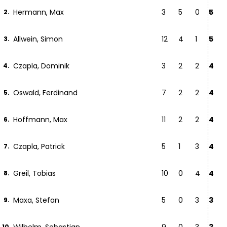
Hermann, Max
3
5
0
5
2.
Allwein, Simon
12
4
1
5
3.
Czapla, Dominik
3
2
2
4
4.
Oswald, Ferdinand
7
2
2
4
5.
Hoffmann, Max
11
2
2
4
6.
Czapla, Patrick
5
1
3
4
7.
Greil, Tobias
10
0
4
4
8.
Maxa, Stefan
5
0
3
3
9.
10.