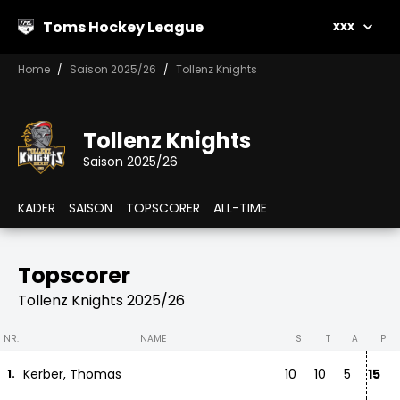
Toms Hockey League
xxx
Home
Saison 2025/26
Tollenz Knights
Tollenz Knights
Saison 2025/26
KADER
SAISON
TOPSCORER
ALL-TIME
Topscorer
Tollenz Knights 2025/26
NR.
NAME
S
T
A
P
Kerber, Thomas
10
10
5
15
1.