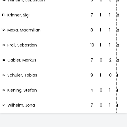
Wilhelm, Sebastian
9
0
3
3
Krinner, Sigi
7
1
1
2
11.
Maxa, Maximilian
8
1
1
2
12.
Proll, Sebastian
10
1
1
2
13.
Gabler, Markus
7
0
2
2
14.
Schuler, Tobias
9
1
0
1
15.
Kiening, Stefan
4
0
1
1
16.
Wilhelm, Jona
7
0
1
1
17.