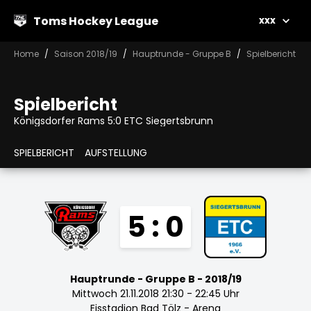
Toms Hockey League
xxx
Home
Saison 2018/19
Hauptrunde - Gruppe B
Spielbericht
Spielbericht
Königsdorfer Rams 5:0 ETC Siegertsbrunn
SPIELBERICHT
AUFSTELLUNG
5 : 0
Hauptrunde - Gruppe B - 2018/19
Mittwoch 21.11.2018 21:30 - 22:45 Uhr
Eisstadion Bad Tölz - Arena