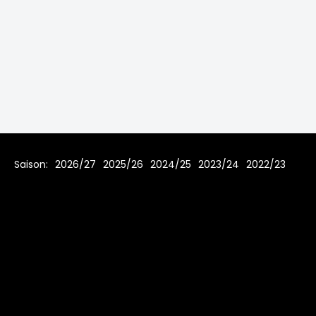
Saison:
2026/27
2025/26
2024/25
2023/24
2022/23
2021/22
2019/20
2018/19
2017/18
2016/17
2015/16
2014/15
2013/14
2012/13
2011/12
2010/11
2009/10
2008/09
2007/08
Home
Regeln
Impressum
Datenschutz
© 2006 - 2026 www.toms-hockey-league.de Alle Rechte
vorbehalten