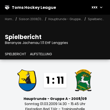
Toms Hockey League
xxx
Home
Saison 2008/09
Hauptrunde - Gruppe A
Spielbericht
Spielbericht
Bieranyas Jachenau 1:11 EHF Lenggries
SPIELBERICHT
AUFSTELLUNG
1 : 11
Hauptrunde - Gruppe A - 2008/09
Sonntag 01.03.2009 14:30 - 15:45 Uhr
Eisstadion Bad Tölz - Trainingshalle