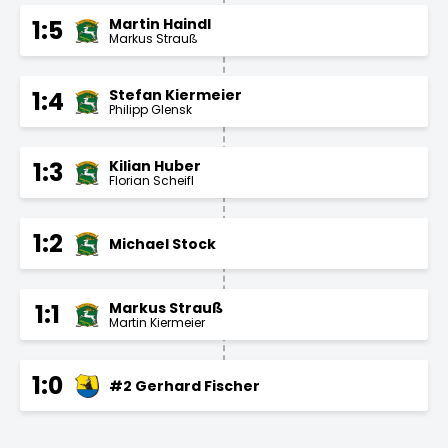
Martin Haindl
1:5
Markus Strauß
Stefan Kiermeier
1:4
Philipp Glensk
Kilian Huber
1:3
Florian Scheifl
1:2
Michael Stock
Markus Strauß
1:1
Martin Kiermeier
1:0
#2 Gerhard Fischer