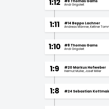
1:12
#8 Thomas Gams
Andi Grigoleit
1:11
#14 Beppo Lachner
Andreas Männer
Kettner Tom
1:10
#8 Thomas Gams
Andi Grigoleit
1:9
#20 Markus Hofweber
Helmut Müller
Josef Miller
1:8
#24 Sebastian Kottmai