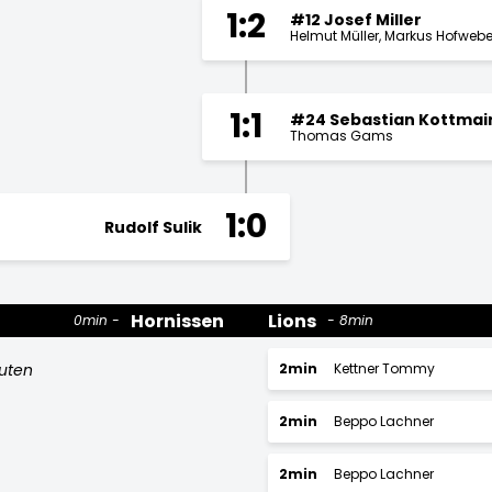
1:2
#12 Josef Miller
Helmut Müller
Markus Hofwebe
1:1
#24 Sebastian Kottmai
Thomas Gams
1:0
Rudolf Sulik
Hornissen
Lions
0min
8min
nuten
2min
Kettner Tommy
2min
Beppo Lachner
2min
Beppo Lachner