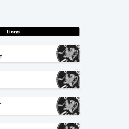
Lions
y
r