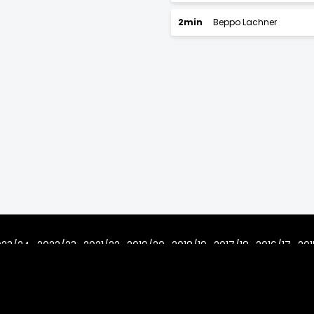
2min
Beppo Lachner
023/24
2022/23
2021/22
2019/20
2018/19
2017/18
2016/17
201
7/08
Home
Regeln
Impressum
Datenschutz