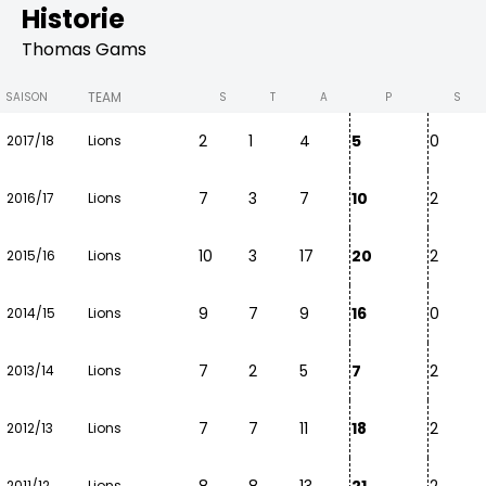
Historie
Thomas Gams
TEAM
SAISON
S
T
A
P
S
2
1
4
5
0
2017/18
Lions
7
3
7
10
2
2016/17
Lions
10
3
17
20
2
2015/16
Lions
9
7
9
16
0
2014/15
Lions
7
2
5
7
2
2013/14
Lions
7
7
11
18
2
2012/13
Lions
2011/12
Lions