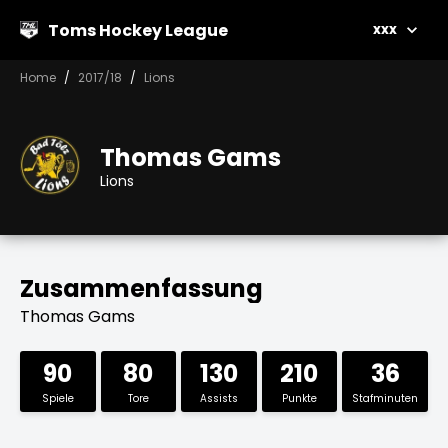
Toms Hockey League
xxx
Home
2017/18
Lions
Thomas Gams
Lions
Zusammenfassung
Thomas Gams
90
80
130
210
36
Spiele
Tore
Assists
Punkte
Stafminuten