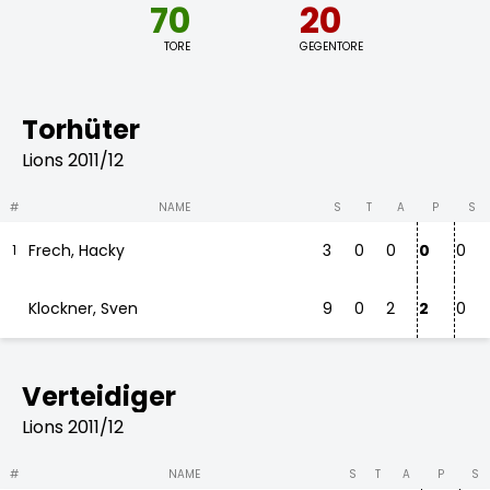
70
20
TORE
GEGENTORE
Torhüter
Lions 2011/12
#
NAME
S
T
A
P
S
Frech, Hacky
3
0
0
0
0
1
Klockner, Sven
9
0
2
2
0
Verteidiger
Lions 2011/12
#
NAME
S
T
A
P
S