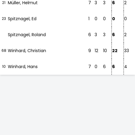
Müller, Helmut
7
3
3
6
2
21
Spitznagel, Ed
1
0
0
0
0
23
Spitznagel, Roland
6
3
3
6
2
Winhard, Christian
9
12
10
22
33
68
Winhard, Hans
7
0
6
6
4
10