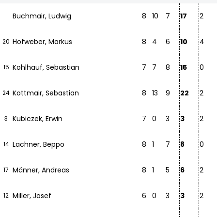
Buchmair, Ludwig
8
10
7
17
2
Hofweber, Markus
8
4
6
10
4
20
Kohlhauf, Sebastian
7
7
8
15
0
15
Kottmair, Sebastian
8
13
9
22
2
24
Kubiczek, Erwin
7
0
3
3
2
3
Lachner, Beppo
8
1
7
8
0
14
Männer, Andreas
8
1
5
6
2
17
Miller, Josef
6
0
3
3
2
12