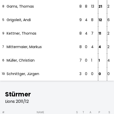
Gams, Thomas
8
8
13
21
2
8
Grigoleit, Andi
9
4
8
12
6
5
Kettner, Thomas
8
4
7
11
2
9
Mittermaier, Markus
8
0
4
4
2
7
Müller, Christian
7
0
1
1
4
6
Schnittger, Jürgen
3
0
0
0
0
19
Stürmer
Lions 2011/12
#
NAME
S
T
A
P
S