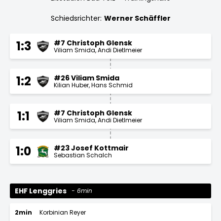
Schiedsrichter:
Werner Schäffler
#7 Christoph Glensk
1:3
Viliam Smida
Andi Dietlmeier
#26 Viliam Smida
1:2
Kilian Huber
Hans Schmid
#7 Christoph Glensk
1:1
Viliam Smida
Andi Dietlmeier
#23 Josef Kottmair
1:0
Sebastian Schalch
EHF Lenggries
6min
2min
Korbinian Reyer