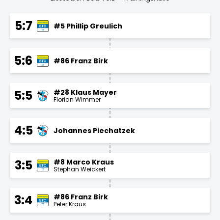
5:7
#5 Phillip Greulich
5:6
#86 Franz Birk
#28 Klaus Mayer
5:5
Florian Wimmer
4:5
Johannes Piechatzek
#8 Marco Kraus
3:5
Stephan Weickert
#86 Franz Birk
3:4
Peter Kraus