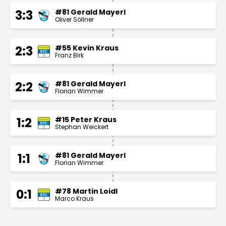
#81 Gerald Mayerl
3:3
Oliver Söllner
#55 Kevin Kraus
2:3
Franz Birk
#81 Gerald Mayerl
2:2
Florian Wimmer
#15 Peter Kraus
1:2
Stephan Weickert
#81 Gerald Mayerl
1:1
Florian Wimmer
#78 Martin Loidl
0:1
Marco Kraus