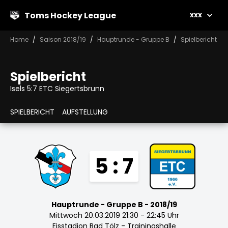
Toms Hockey League
xxx
Home
Saison 2018/19
Hauptrunde - Gruppe B
Spielbericht
Spielbericht
Isels 5:7 ETC Siegertsbrunn
SPIELBERICHT
AUFSTELLUNG
5 : 7
Hauptrunde - Gruppe B - 2018/19
Mittwoch 20.03.2019 21:30 - 22:45 Uhr
Eisstadion Bad Tölz - Trainingshalle