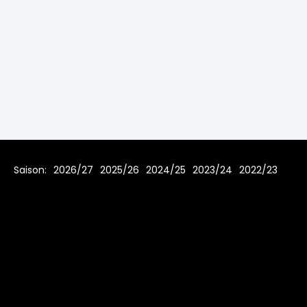
Saison:
2026/27
2025/26
2024/25
2023/24
2022/23
2021/22
2019/20
2018/19
2017/18
2016/17
2015/16
2014/15
2013/14
2012/13
2011/12
2010/11
2009/10
2008/09
2007/08
Home
Regeln
Impressum
Datenschutz
© 2006 - 2026 www.toms-hockey-league.de Alle Rechte
vorbehalten