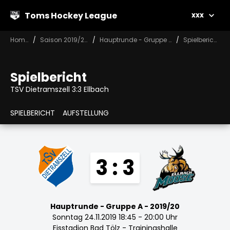
Toms Hockey League
xxx
Home
Saison 2019/20
Hauptrunde - Gruppe A
Spielbericht
Spielbericht
TSV Dietramszell 3:3 Ellbach
SPIELBERICHT
AUFSTELLUNG
3 : 3
Hauptrunde - Gruppe A - 2019/20
Sonntag 24.11.2019 18:45 - 20:00 Uhr
Eisstadion Bad Tölz - Trainingshalle