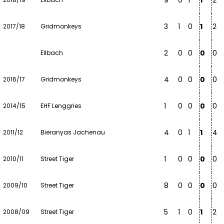
9
0
1
1
2
3
1
0
1
2
2017/18
Gridmonkeys
2
0
0
0
0
Ellbach
4
0
0
0
0
2016/17
Gridmonkeys
1
0
0
0
0
2014/15
EHF Lenggries
4
0
1
1
4
2011/12
Bieranyas Jachenau
1
0
0
0
0
2010/11
Street Tiger
8
0
0
0
0
2009/10
Street Tiger
5
1
0
1
2
2008/09
Street Tiger