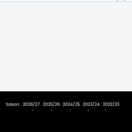
Saison:
2026/27
2025/26
2024/25
2023/24
2022/23
2021/22
2019/20
2018/19
2017/18
2016/17
2015/16
2014/15
2013/14
2012/13
2011/12
2010/11
2009/10
2008/09
2007/08