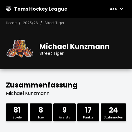
Toms Hockey League
xxx
Home
2025/26
Street Tiger
Michael Kunzmann
Street Tiger
Zusammenfassung
Michael Kunzmann
81
8
9
17
24
Spiele
Tore
Assists
Punkte
Stafminuten