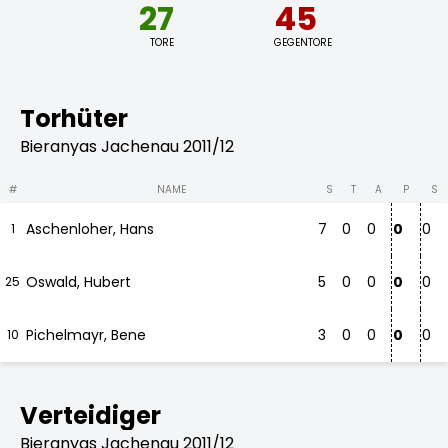
27
45
TORE
GEGENTORE
Torhüter
Bieranyas Jachenau 2011/12
#
NAME
S
T
A
P
S
Aschenloher, Hans
7
0
0
0
0
1
Oswald, Hubert
5
0
0
0
0
25
Pichelmayr, Bene
3
0
0
0
0
10
Verteidiger
Bieranyas Jachenau 2011/12