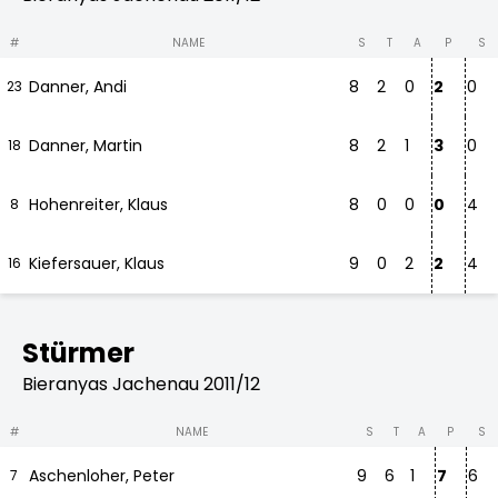
#
NAME
S
T
A
P
S
Danner, Andi
8
2
0
2
0
23
Danner, Martin
8
2
1
3
0
18
Hohenreiter, Klaus
8
0
0
0
4
8
Kiefersauer, Klaus
9
0
2
2
4
16
Stürmer
Bieranyas Jachenau 2011/12
#
NAME
S
T
A
P
S
Aschenloher, Peter
9
6
1
7
6
7