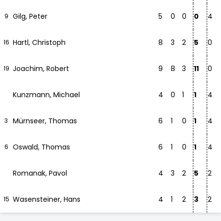
Gilg, Peter
5
0
0
0
4
9
Hartl, Christoph
8
3
2
5
0
16
Joachim, Robert
9
8
3
11
0
19
Kunzmann, Michael
4
0
1
1
4
Mürnseer, Thomas
6
1
0
1
4
3
Oswald, Thomas
6
1
0
1
4
6
Romanak, Pavol
4
3
2
5
2
Wasensteiner, Hans
4
1
2
3
2
15