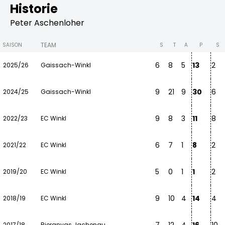
Historie
Peter Aschenloher
TEAM
SAISON
S
T
A
P
S
6
8
5
13
2
2025/26
Gaissach-Winkl
9
21
9
30
6
2024/25
Gaissach-Winkl
9
8
3
11
8
2022/23
EC Winkl
6
7
1
8
2
2021/22
EC Winkl
5
0
1
1
2
2019/20
EC Winkl
9
10
4
14
4
2018/19
EC Winkl
2017/18
Bieranyas Jachenau