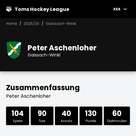
Toms Hockey League
xxx
Home
2025/26
Gaissach-Winkl
Peter Aschenloher
Gaissach-Winkl
Zusammenfassung
Peter Aschenloher
104
90
40
130
60
Spiele
Tore
Assists
Punkte
Stafminuten