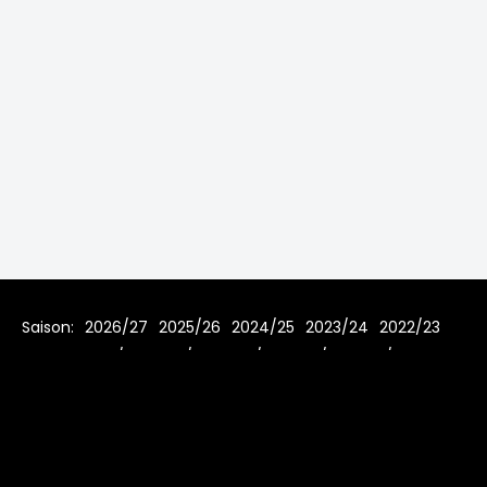
Saison:
2026/27
2025/26
2024/25
2023/24
2022/23
2021/22
2019/20
2018/19
2017/18
2016/17
2015/16
2014/15
2013/14
2012/13
2011/12
2010/11
2009/10
2008/09
2007/08
Home
Regeln
Impressum
Datenschutz