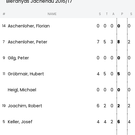
Bieranyas Jachenau 2016/17
#
NAME
S
T
A
P
S
Aschenloher, Florian
0
0
0
0
0
14
Aschenloher, Peter
7
5
3
8
2
7
Gilg, Peter
0
0
0
0
0
9
Gröbmair, Hubert
4
5
0
5
0
11
Heigl, Michael
0
0
0
0
0
Joachim, Robert
6
2
0
2
2
19
Keller, Josef
4
4
2
6
4
5