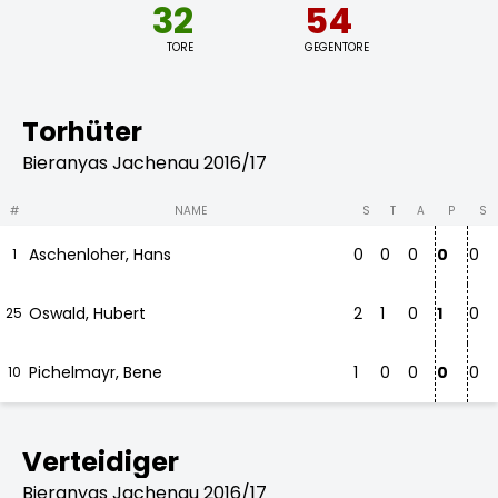
32
54
TORE
GEGENTORE
Torhüter
Bieranyas Jachenau 2016/17
#
NAME
S
T
A
P
S
Aschenloher, Hans
0
0
0
0
0
1
Oswald, Hubert
2
1
0
1
0
25
Pichelmayr, Bene
1
0
0
0
0
10
Verteidiger
Bieranyas Jachenau 2016/17