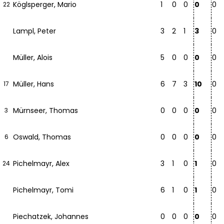
Köglsperger, Mario
1
0
0
0
0
22
Lampl, Peter
3
2
1
3
0
Müller, Alois
5
0
0
0
0
Müller, Hans
6
7
3
10
0
17
Mürnseer, Thomas
0
0
0
0
0
3
Oswald, Thomas
0
0
0
0
0
6
Pichelmayr, Alex
3
1
0
1
0
24
Pichelmayr, Tomi
6
1
0
1
0
Piechatzek, Johannes
0
0
0
0
0