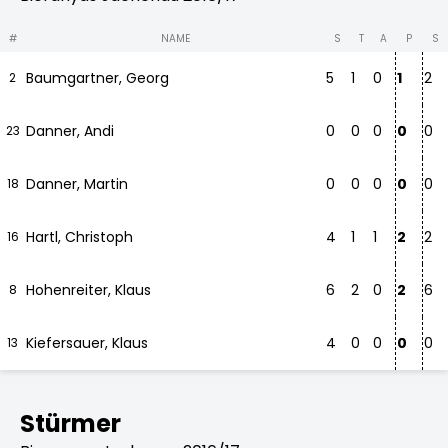
#
NAME
S
T
A
P
S
Baumgartner, Georg
5
1
0
1
2
2
Danner, Andi
0
0
0
0
0
23
Danner, Martin
0
0
0
0
0
18
Hartl, Christoph
4
1
1
2
2
16
Hohenreiter, Klaus
6
2
0
2
6
8
Kiefersauer, Klaus
4
0
0
0
0
13
Stürmer