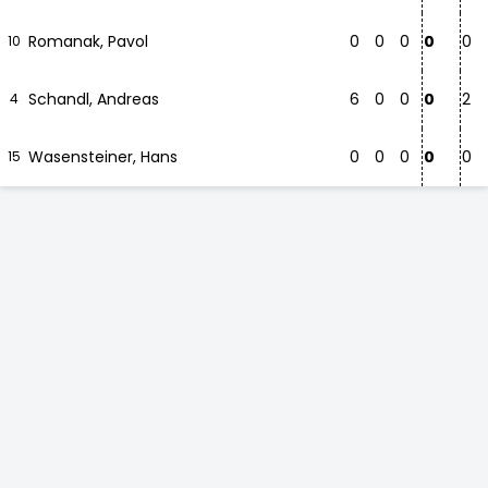
Romanak, Pavol
0
0
0
0
0
10
Schandl, Andreas
6
0
0
0
2
4
Wasensteiner, Hans
0
0
0
0
0
15