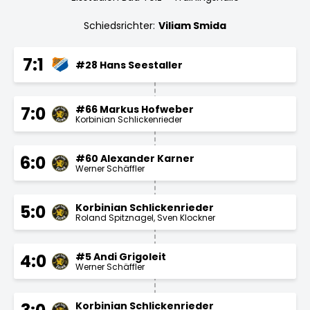
Schiedsrichter:
Viliam Smida
7:1
#28 Hans Seestaller
#66 Markus Hofweber
7:0
Korbinian Schlickenrieder
#60 Alexander Karner
6:0
Werner Schäffler
Korbinian Schlickenrieder
5:0
Roland Spitznagel
Sven Klockner
#5 Andi Grigoleit
4:0
Werner Schäffler
Korbinian Schlickenrieder