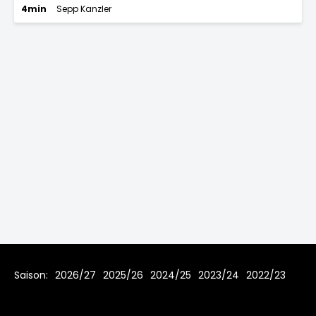
4min
Sepp Kanzler
Saison:
2026/27
2025/26
2024/25
2023/24
2022/23
2021/22
2019/20
2018/19
2017/18
2016/17
2015/16
2014/15
2013/14
2012/13
2011/12
2010/11