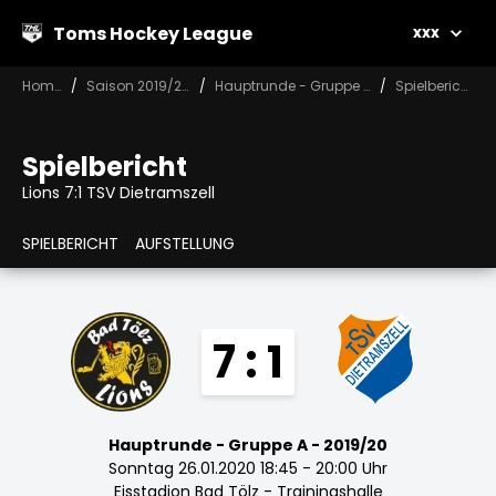
Toms Hockey League
xxx
Home
Saison 2019/20
Hauptrunde - Gruppe A
Spielbericht
Spielbericht
Lions 7:1 TSV Dietramszell
SPIELBERICHT
AUFSTELLUNG
7 : 1
Hauptrunde - Gruppe A - 2019/20
Sonntag 26.01.2020 18:45 - 20:00 Uhr
Eisstadion Bad Tölz - Trainingshalle