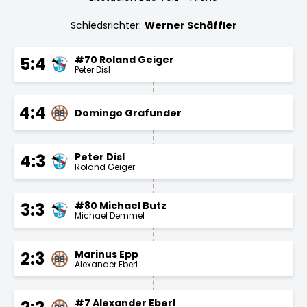
Schiedsrichter:
Werner Schäffler
#70 Roland Geiger
5:4
Peter Disl
4:4
Domingo Grafunder
Peter Disl
4:3
Roland Geiger
#80 Michael Butz
3:3
Michael Demmel
Marinus Epp
2:3
Alexander Eberl
#7 Alexander Eberl