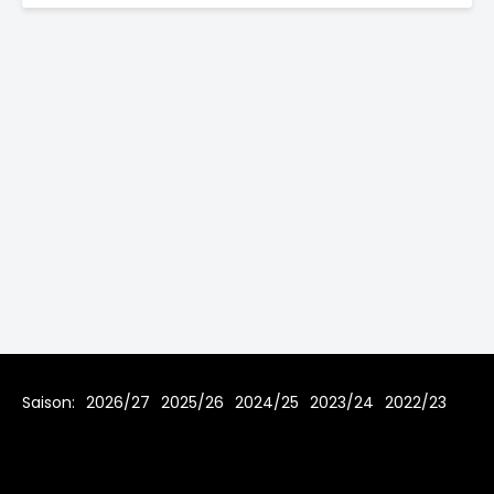
Saison:
2026/27
2025/26
2024/25
2023/24
2022/23
2021/22
2019/20
2018/19
2017/18
2016/17
2015/16
2014/15
2013/14
2012/13
2011/12
2010/11
2009/10
2008/09
2007/08