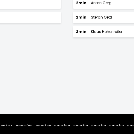
2min
Anton Gerg
2min
Stefan Oettl
2min
Klaus Hohenreiter
023/24
2022/23
2021/22
2019/20
2018/19
2017/18
2016/17
201