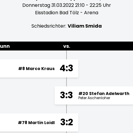
Donnerstag 31.03.2022 21:10 - 22:25 Uhr
Eisstadion Bad Tölz - Arena
Schiedsrichter:
Viliam Smida
runn
vs.
4:3
#8 Marco Kraus
3:3
#20 Stefan Adelwarth
Peter Aschenloher
3:2
#78 Martin Loidl