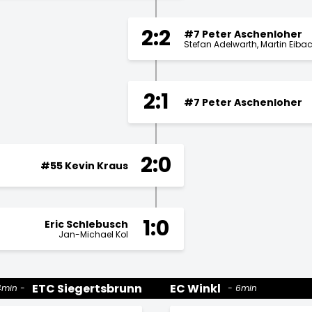
2:2
#7 Peter Aschenloher
Stefan Adelwarth
Martin Eiba
2:1
#7 Peter Aschenloher
2:0
#55 Kevin Kraus
1:0
Eric Schlebusch
Jan-Michael Kol
ETC Siegertsbrunn
EC Winkl
4min
6min