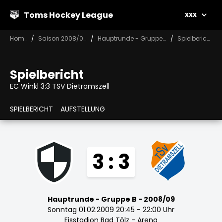
Toms Hockey League
xxx
Home
Saison 2008/09
Hauptrunde - Gruppe B
Spielbericht
Spielbericht
EC Winkl 3:3 TSV Dietramszell
SPIELBERICHT
AUFSTELLUNG
3 : 3
Hauptrunde - Gruppe B - 2008/09
Sonntag 01.02.2009 20:45 - 22:00 Uhr
Eisstadion Bad Tölz - Arena