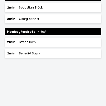
2min
Sebastian Stöckl
2min
Georg Kanzler
HockeyRockets
4min
2min
Stefan Dorn
2min
Benedikt Sappl