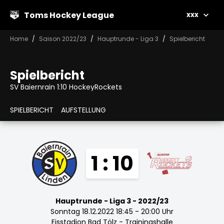
Toms Hockey League
xxx
Home
Saison 2022/23
Hauptrunde - Liga 3
Spielbericht
Spielbericht
SV Baiernrain 1:10 HockeyRockets
SPIELBERICHT
AUFSTELLUNG
1 : 10
Hauptrunde - Liga 3 - 2022/23
Sonntag 18.12.2022 18:45 - 20:00 Uhr
Eisstadion Bad Tölz - Trainingshalle