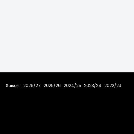
Saison:
2026/27
2025/26
2024/25
2023/24
2022/23
2021/22
2019/20
2018/19
2017/18
2016/17
2015/16
2014/15
2013/14
2012/13
2011/12
2010/11
2009/10
2008/09
2007/08
Home
Regeln
Impressum
Datenschutz