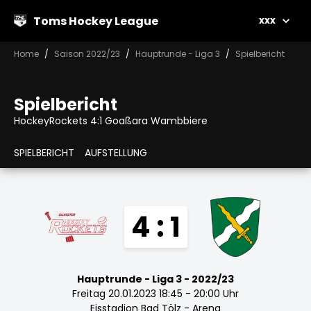
Toms Hockey League
xxx
Home
Saison 2022/23
Hauptrunde - Liga 3
Spielbericht
Spielbericht
HockeyRockets 4:1 Goaßara Wambbiere
SPIELBERICHT
AUFSTELLUNG
4 : 1
Hauptrunde - Liga 3 - 2022/23
Freitag 20.01.2023 18:45 - 20:00 Uhr
Eisstadion Bad Tölz - Arena