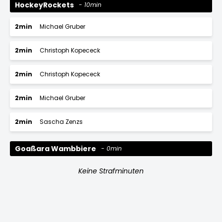
HockeyRockets
10min
2min
Michael Gruber
2min
Christoph Kopececk
2min
Christoph Kopececk
2min
Michael Gruber
2min
Sascha Zenzs
Goaßara Wambbiere
0min
Keine Strafminuten