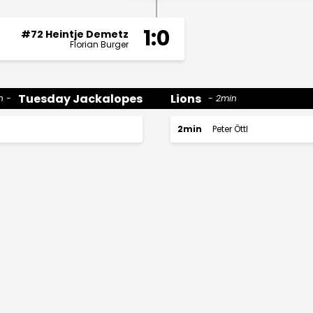
1:0
#72 Heintje Demetz
Florian Burger
Tuesday Jackalopes
Lions
n
2min
2min
Peter Öttl