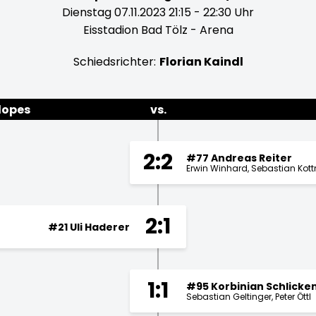
Dienstag 07.11.2023 21:15 - 22:30 Uhr
Eisstadion Bad Tölz - Arena
Schiedsrichter:
Florian Kaindl
lopes
vs.
2:2
#77 Andreas Reiter
Erwin Winhard
Sebastian Kott
2:1
#21 Uli Haderer
1:1
#95 Korbinian Schlicke
Sebastian Geltinger
Peter Öttl