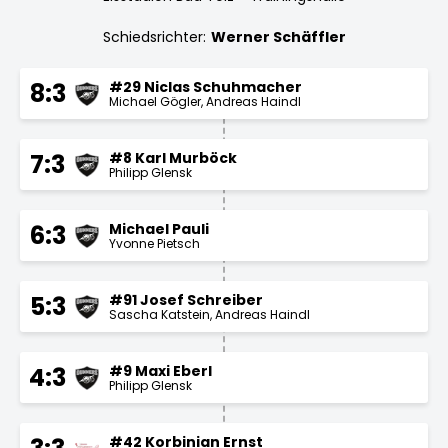
Schiedsrichter:
Werner Schäffler
#29 Niclas Schuhmacher
8:3
Michael Gögler
Andreas Haindl
#8 Karl Murböck
7:3
Philipp Glensk
Michael Pauli
6:3
Yvonne Pietsch
#91 Josef Schreiber
5:3
Sascha Katstein
Andreas Haindl
#9 Maxi Eberl
4:3
Philipp Glensk
#42 Korbinian Ernst