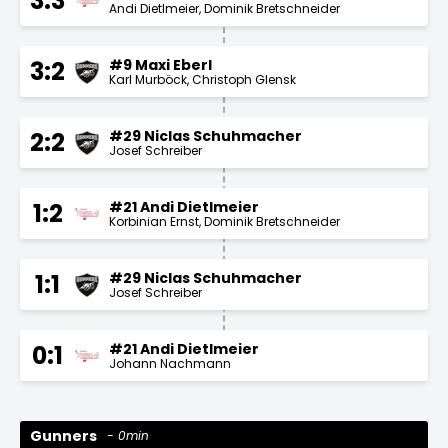
3:3
Andi Dietlmeier
Dominik Bretschneider
#9 Maxi Eberl
3:2
Karl Murböck
Christoph Glensk
#29 Niclas Schuhmacher
2:2
Josef Schreiber
#21 Andi Dietlmeier
1:2
Korbinian Ernst
Dominik Bretschneider
#29 Niclas Schuhmacher
1:1
Josef Schreiber
#21 Andi Dietlmeier
0:1
Johann Nachmann
Gunners
0min