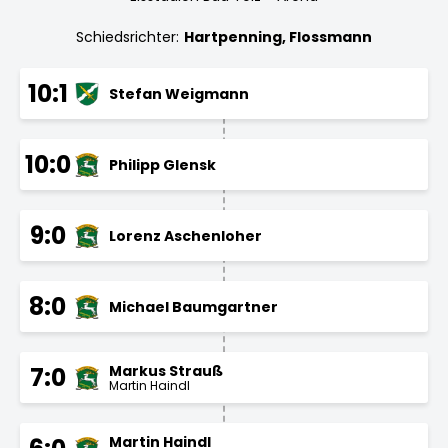
Schiedsrichter:
Hartpenning, Flossmann
10:1
Stefan Weigmann
10:0
Philipp Glensk
9:0
Lorenz Aschenloher
8:0
Michael Baumgartner
Markus Strauß
7:0
Martin Haindl
Martin Haindl