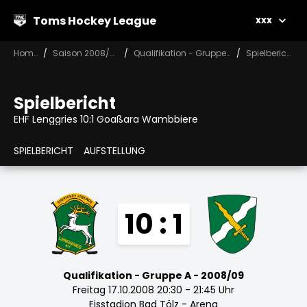
Toms Hockey League
xxx
Home
Saison 2008/09
Qualifikation - Gruppe A
Spielbericht
Spielbericht
EHF Lenggries 10:1 Goaßara Wambbiere
SPIELBERICHT
AUFSTELLUNG
10 : 1
Qualifikation - Gruppe A - 2008/09
Freitag 17.10.2008 20:30 - 21:45 Uhr
Eisstadion Bad Tölz - Arena