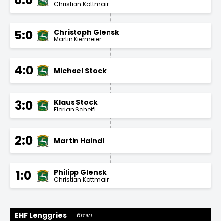
6:0
Christian Kottmair
Christoph Glensk
5:0
Martin Kiermeier
4:0
Michael Stock
Klaus Stock
3:0
Florian Scheifl
2:0
Martin Haindl
Philipp Glensk
1:0
Christian Kottmair
EHF Lenggries
6min