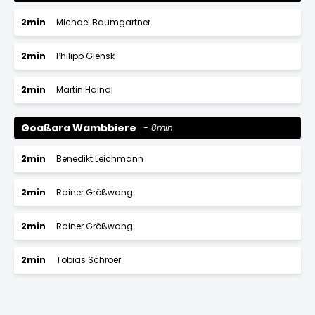
2min
Michael Baumgartner
2min
Philipp Glensk
2min
Martin Haindl
Goaßara Wambbiere
8min
2min
Benedikt Leichmann
2min
Rainer Größwang
2min
Rainer Größwang
2min
Tobias Schröer