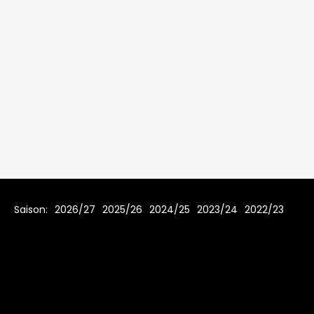
Saison:
2026/27
2025/26
2024/25
2023/24
2022/23
2021/22
2019/20
2018/19
2017/18
2016/17
2015/16
2014/15
2013/14
2012/13
2011/12
2010/11
2009/10
2008/09
2007/08
Home
Regeln
Impressum
Datenschutz