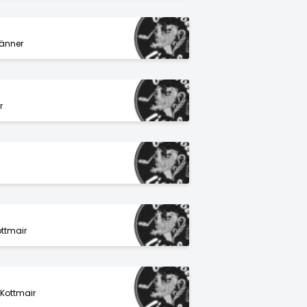
änner
r
ttmair
Kottmair