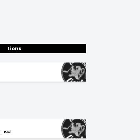
Lions
hlhauf