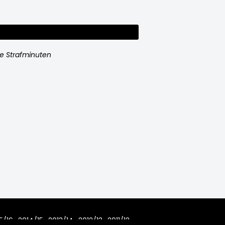
e Strafminuten
5/16
2014/15
2013/14
2012/13
2011/12