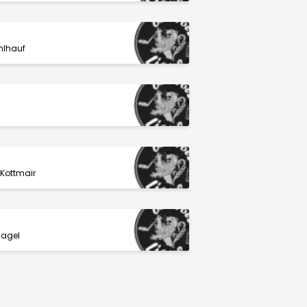
hlhauf
Kottmair
nagel