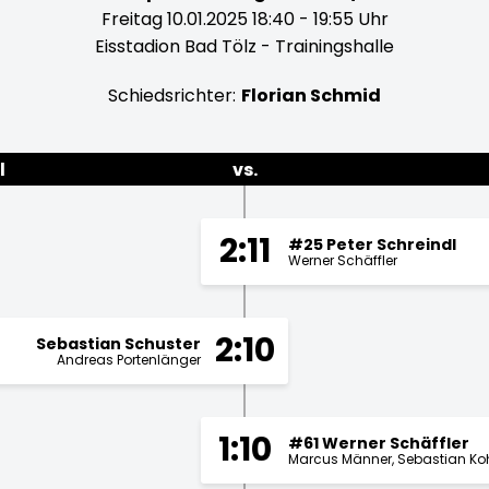
Freitag 10.01.2025 18:40 - 19:55 Uhr
Eisstadion Bad Tölz - Trainingshalle
Schiedsrichter:
Florian Schmid
l
vs.
2:11
#25 Peter Schreindl
Werner Schäffler
2:10
Sebastian Schuster
Andreas Portenlänger
1:10
#61 Werner Schäffler
Marcus Männer
Sebastian Ko