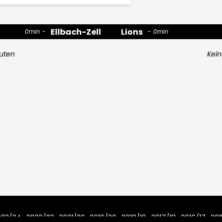
Ellbach-Zell
Lions
0min
0min
nuten
Kein
023/24
2022/23
2021/22
2019/20
2018/19
2017/18
2016/17
201