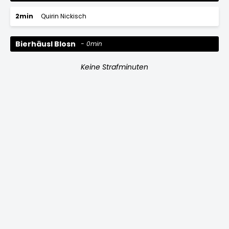
2min
Quirin Nickisch
Bierhäusl Blosn
0min
Keine Strafminuten