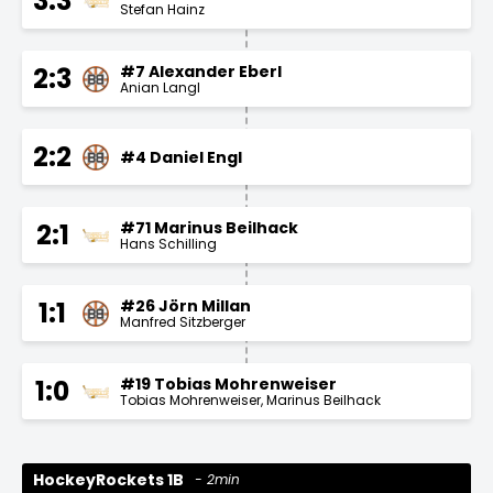
3:3
Stefan Hainz
#7 Alexander Eberl
2:3
Anian Langl
2:2
#4 Daniel Engl
#71 Marinus Beilhack
2:1
Hans Schilling
#26 Jörn Millan
1:1
Manfred Sitzberger
#19 Tobias Mohrenweiser
1:0
Tobias Mohrenweiser
Marinus Beilhack
HockeyRockets 1B
2min