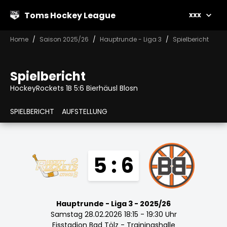
Toms Hockey League
xxx
Home
Saison 2025/26
Hauptrunde - Liga 3
Spielbericht
Spielbericht
HockeyRockets 1B 5:6 Bierhäusl Blosn
SPIELBERICHT
AUFSTELLUNG
5 : 6
Hauptrunde - Liga 3 - 2025/26
Samstag 28.02.2026 18:15 - 19:30 Uhr
Eisstadion Bad Tölz - Trainingshalle