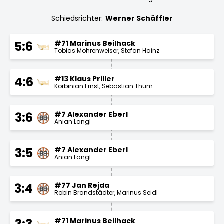
Schiedsrichter:
Werner Schäffler
#71 Marinus Beilhack
5:6
Tobias Mohrenweiser
Stefan Hainz
#13 Klaus Priller
4:6
Korbinian Ernst
Sebastian Thum
#7 Alexander Eberl
3:6
Anian Langl
#7 Alexander Eberl
3:5
Anian Langl
#77 Jan Rejda
3:4
Robin Brandstädter
Marinus Seidl
#71 Marinus Beilhack