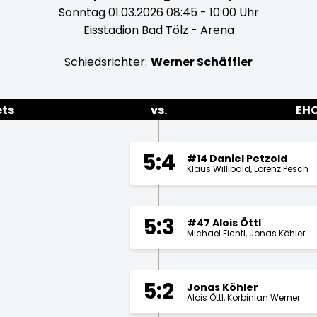
Sonntag 01.03.2026 08:45 - 10:00 Uhr
Eisstadion Bad Tölz - Arena
Schiedsrichter:
Werner Schäffler
ts
vs.
EH
5:4
#14 Daniel Petzold
Klaus Willibald
Lorenz Pesch
5:3
#47 Alois Öttl
Michael Fichtl
Jonas Köhler
5:2
Jonas Köhler
Alois Öttl
Korbinian Werner