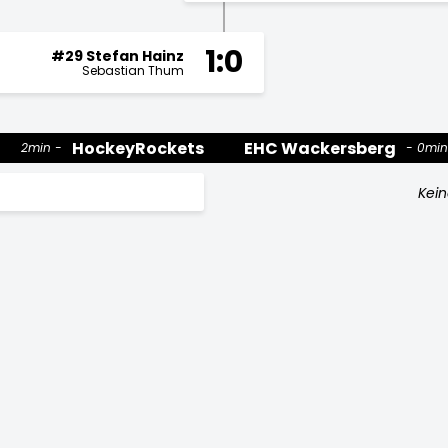
1:0
#29 Stefan Hainz
Sebastian Thum
HockeyRockets
EHC Wackersberg
2min
0min
Kein