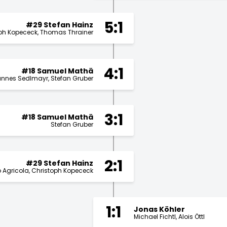
5:1
#29 Stefan Hainz
ph Kopececk
Thomas Thrainer
4:1
#18 Samuel Mathä
nnes Sedlmayr
Stefan Gruber
3:1
#18 Samuel Mathä
Stefan Gruber
2:1
#29 Stefan Hainz
 Agricola
Christoph Kopececk
1:1
Jonas Köhler
Michael Fichtl
Alois Öttl