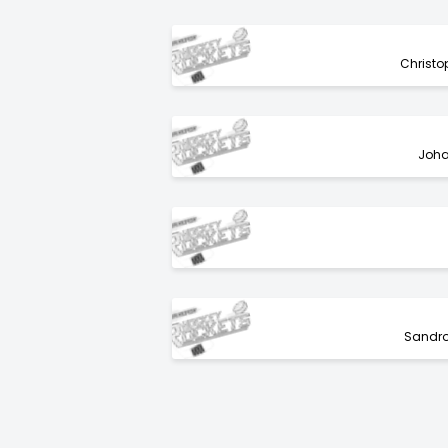
Christo
Joha
Sandro