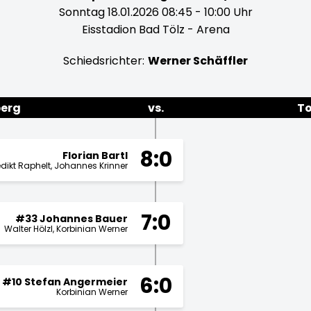
Sonntag 18.01.2026 08:45 - 10:00 Uhr
Eisstadion Bad Tölz - Arena
Schiedsrichter:
Werner Schäffler
erg
vs.
To
8:0
Florian Bartl
dikt Raphelt
Johannes Krinner
7:0
#33 Johannes Bauer
Walter Hölzl
Korbinian Werner
6:0
#10 Stefan Angermeier
Korbinian Werner