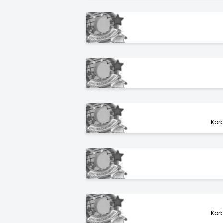
Kor
Kor