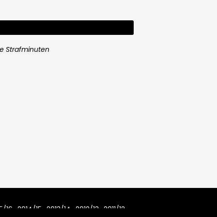
e Strafminuten
5/16
2014/15
2013/14
2012/13
2011/12