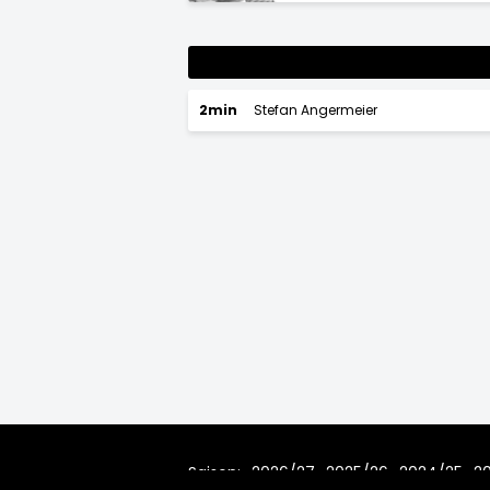
2min
Stefan Angermeier
Saison:
2026/27
2025/26
2024/25
2