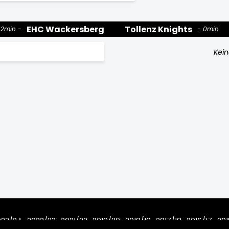
EHC Wackersberg
Tollenz Knights
2min
0min
Kein
023/24
2022/23
2021/22
2019/20
2018/19
2017/18
2016/17
201