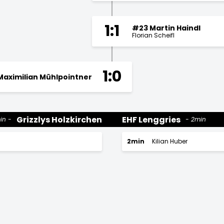
1:1
#23 Martin Haindl
Florian Scheifl
1:0
Maximilian Mühlpointner
Grizzlys Holzkirchen
EHF Lenggries
in
2min
2min
Kilian Huber