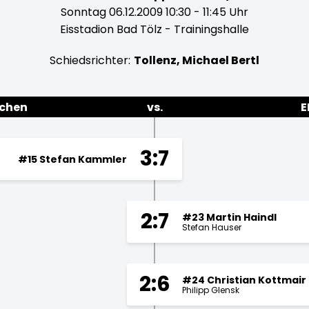
Sonntag 06.12.2009 10:30 - 11:45 Uhr
Eisstadion Bad Tölz - Trainingshalle
Schiedsrichter:
Tollenz, Michael Bertl
rchen
vs.
E
3:7
#15 Stefan Kammler
2:7
#23 Martin Haindl
Stefan Hauser
2:6
#24 Christian Kottmair
Philipp Glensk