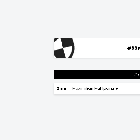
#89 
2m
2min
Maximilian Mühlpointner