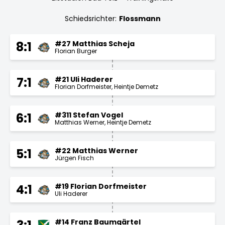
Schiedsrichter:
Flossmann
#27 Matthias Scheja
8:1
Florian Burger
#21 Uli Haderer
7:1
Florian Dorfmeister
Heintje Demetz
#311 Stefan Vogel
6:1
Matthias Werner
Heintje Demetz
#22 Matthias Werner
5:1
Jürgen Fisch
#19 Florian Dorfmeister
4:1
Uli Haderer
#14 Franz Baumgärtel