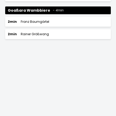
Goaßara Wambbiere
4min
2min
Franz Baumgärtel
2min
Rainer Größwang