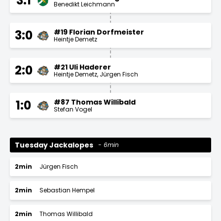
3:1
Benedikt Leichmann
#19 Florian Dorfmeister
3:0
Heintje Demetz
#21 Uli Haderer
2:0
Heintje Demetz
Jürgen Fisch
#87 Thomas Willibald
1:0
Stefan Vogel
Tuesday Jackalopes
6min
2min
Jürgen Fisch
2min
Sebastian Hempel
2min
Thomas Willibald