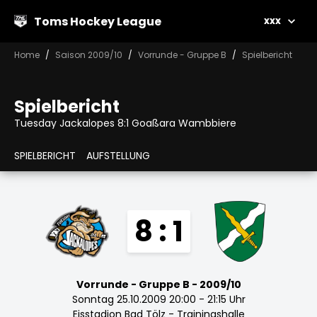
Toms Hockey League
xxx
Home
Saison 2009/10
Vorrunde - Gruppe B
Spielbericht
Spielbericht
Tuesday Jackalopes 8:1 Goaßara Wambbiere
SPIELBERICHT
AUFSTELLUNG
8 : 1
Vorrunde - Gruppe B - 2009/10
Sonntag 25.10.2009 20:00 - 21:15 Uhr
Eisstadion Bad Tölz - Trainingshalle