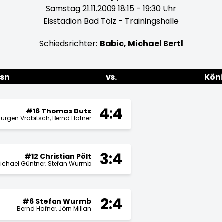
Samstag 21.11.2009 18:15 - 19:30 Uhr
Eisstadion Bad Tölz - Trainingshalle
Schiedsrichter:
Babic, Michael Bertl
osn
vs.
Kön
4:4
#16 Thomas Butz
Jürgen Vrabitsch
Bernd Hafner
3:4
#12 Christian Pölt
ichael Güntner
Stefan Wurmb
2:4
#6 Stefan Wurmb
Bernd Hafner
Jörn Millan