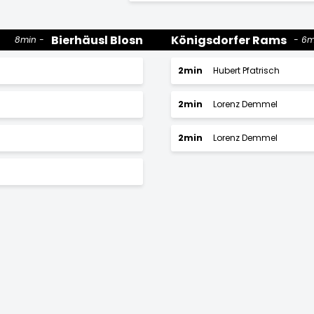
Bierhäusl Blosn
Königsdorfer Rams
8min
6m
2min
Hubert Pfatrisch
2min
Lorenz Demmel
2min
Lorenz Demmel