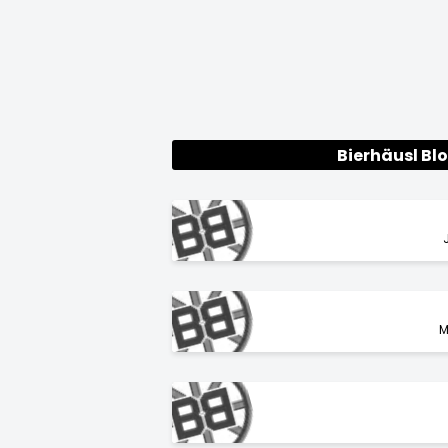
Bierhäusl Bl
M