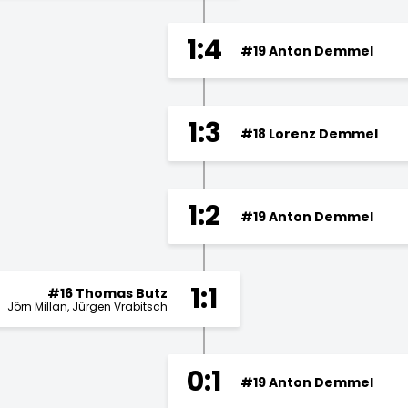
1:4
#19 Anton Demmel
1:3
#18 Lorenz Demmel
1:2
#19 Anton Demmel
1:1
#16 Thomas Butz
Jörn Millan
Jürgen Vrabitsch
0:1
#19 Anton Demmel