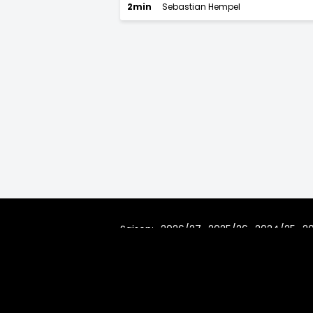
2min
Sebastian Hempel
Saison:
2026/27
2025/26
2024/25
2
2010/11
2009/10
2008/09
200
© 