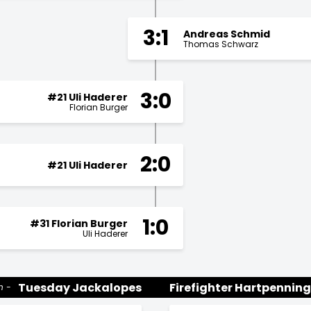
3:1
Andreas Schmid
Thomas Schwarz
3:0
#21 Uli Haderer
Florian Burger
2:0
#21 Uli Haderer
1:0
#31 Florian Burger
Uli Haderer
Tuesday Jackalopes
Firefighter Hartpenning
n