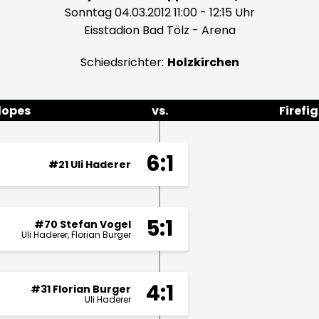
Sonntag 04.03.2012 11:00 - 12:15 Uhr
Eisstadion Bad Tölz - Arena
Schiedsrichter:
Holzkirchen
lopes
vs.
Firefi
6:1
#21 Uli Haderer
5:1
#70 Stefan Vogel
Uli Haderer
Florian Burger
4:1
#31 Florian Burger
Uli Haderer