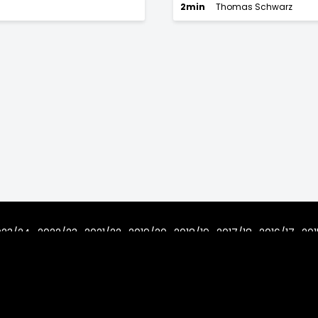
2min
Thomas Schwarz
023/24
2022/23
2021/22
2019/20
2018/19
2017/18
2016/17
201
7/08
Home
Regeln
Impressum
Datenschutz
2006 - 2026 www.toms-hockey-league.de Alle Rechte vorbehal