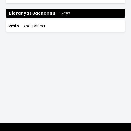
Bieranyas Jachenau
2min
2min
Andi Danner