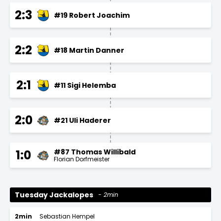
2:3
#19 Robert Joachim
2:2
#18 Martin Danner
2:1
#11 Sigi Helemba
2:0
#21 Uli Haderer
#87 Thomas Willibald
1:0
Florian Dorfmeister
Tuesday Jackalopes
2min
2min
Sebastian Hempel