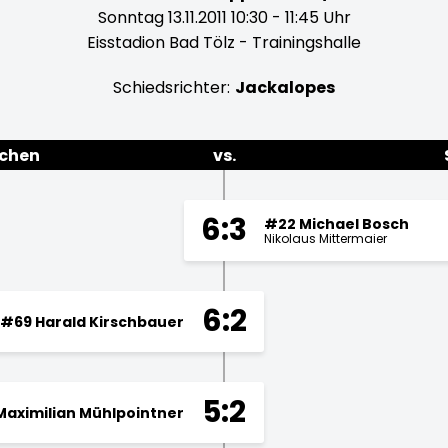
Sonntag 13.11.2011 10:30 - 11:45 Uhr
Eisstadion Bad Tölz - Trainingshalle
Schiedsrichter:
Jackalopes
rchen
vs.
6:3
#22 Michael Bosch
Nikolaus Mittermaier
6:2
#69 Harald Kirschbauer
5:2
Maximilian Mühlpointner