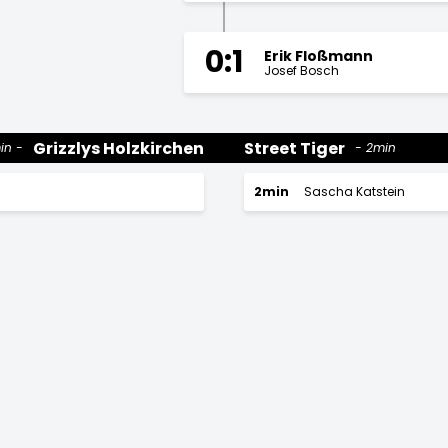
0:1
Erik Floßmann
Josef Bosch
Grizzlys Holzkirchen
Street Tiger
in
2min
2min
Sascha Katstein