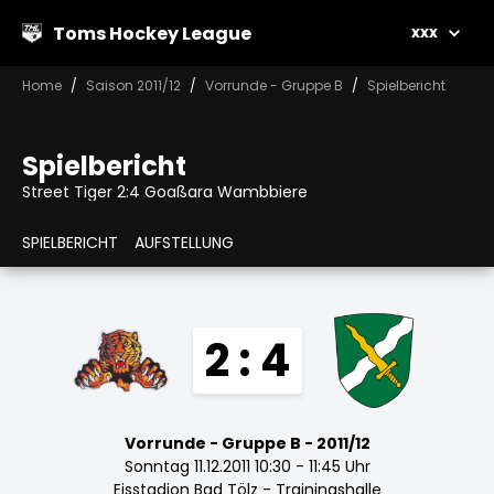
Toms Hockey League
xxx
Home
Saison 2011/12
Vorrunde - Gruppe B
Spielbericht
Spielbericht
Street Tiger 2:4 Goaßara Wambbiere
SPIELBERICHT
AUFSTELLUNG
2 : 4
Vorrunde - Gruppe B - 2011/12
Sonntag 11.12.2011 10:30 - 11:45 Uhr
Eisstadion Bad Tölz - Trainingshalle