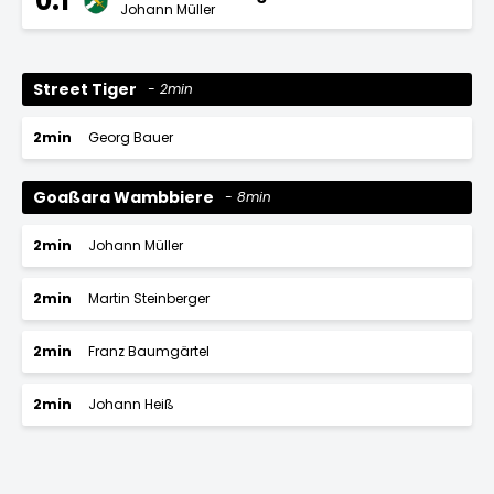
0:1
Johann Müller
Street Tiger
2min
2min
Georg Bauer
Goaßara Wambbiere
8min
2min
Johann Müller
2min
Martin Steinberger
2min
Franz Baumgärtel
2min
Johann Heiß