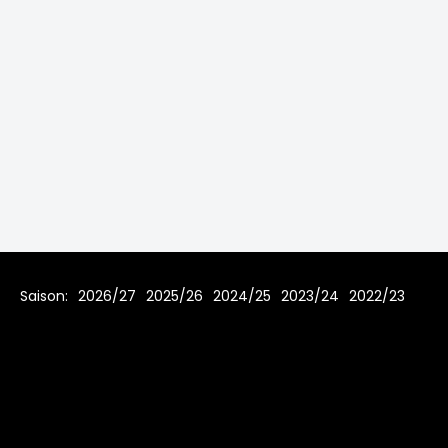
Saison:
2026/27
2025/26
2024/25
2023/24
2022/23
2021/22
2019/20
2018/19
2017/18
2016/17
2015/16
2014/15
2013/14
2012/13
2011/12
2010/11
2009/10
2008/09
2007/08
Home
Regeln
Impressum
Datenschutz