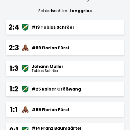
Schiedsrichter:
Lenggries
2:4
#19 Tobias Schröer
2:3
#69 Florian Fürst
Johann Müller
1:3
Tobias Schröer
1:2
#25 Rainer Größwang
1:1
#69 Florian Fürst
#14 Franz Baumgärtel