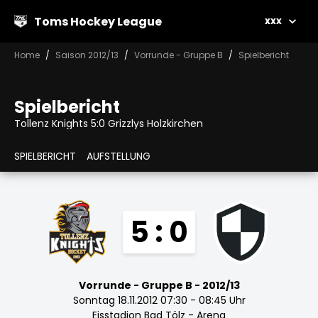
Toms Hockey League
xxx
Home
Saison 2012/13
Vorrunde - Gruppe B
Spielbericht
Spielbericht
Tollenz Knights 5:0 Grizzlys Holzkirchen
SPIELBERICHT
AUFSTELLUNG
5 : 0
Vorrunde - Gruppe B - 2012/13
Sonntag 18.11.2012 07:30 - 08:45 Uhr
Eisstadion Bad Tölz - Arena