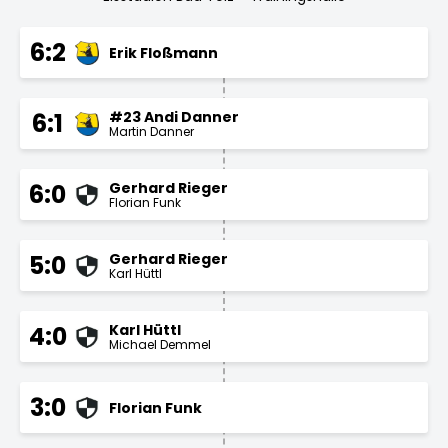
6:2
Erik Floßmann
#23 Andi Danner
6:1
Martin Danner
Gerhard Rieger
6:0
Florian Funk
Gerhard Rieger
5:0
Karl Hüttl
Karl Hüttl
4:0
Michael Demmel
3:0
Florian Funk