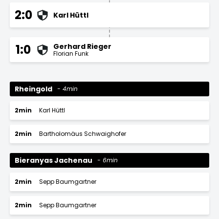
2:0
Karl Hüttl
Gerhard Rieger
1:0
Florian Funk
Rheingold
4min
2min
Karl Hüttl
2min
Bartholomäus Schwaighofer
Bieranyas Jachenau
6min
2min
Sepp Baumgartner
2min
Sepp Baumgartner