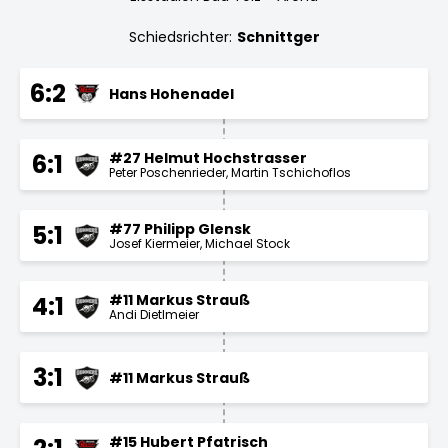
Schiedsrichter:
Schnittger
6:2
Hans Hohenadel
#27 Helmut Hochstrasser
6:1
Peter Poschenrieder
Martin Tschichoflos
#77 Philipp Glensk
5:1
Josef Kiermeier
Michael Stock
#11 Markus Strauß
4:1
Andi Dietlmeier
3:1
#11 Markus Strauß
#15 Hubert Pfatrisch