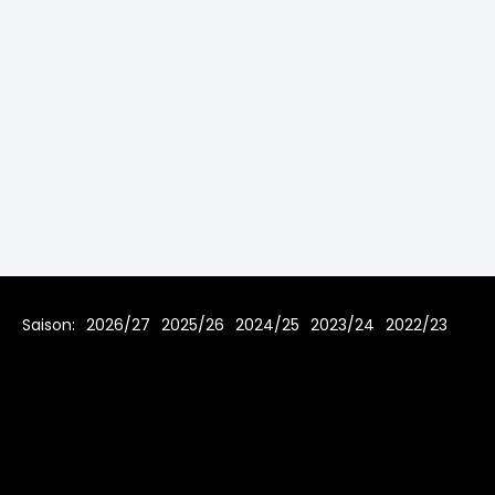
Saison:
2026/27
2025/26
2024/25
2023/24
2022/23
2021/22
2019/20
2018/19
2017/18
2016/17
2015/16
2014/15
2013/14
2012/13
2011/12
2010/11
2009/10
2008/09
2007/08
Home
Regeln
Impressum
Datenschutz