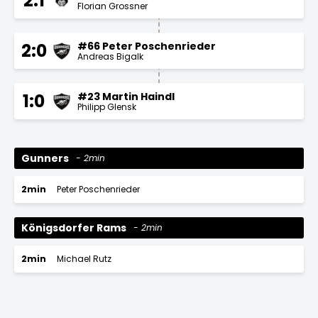
2:1
Florian Grossner
#66 Peter Poschenrieder
2:0
Andreas Bigalk
#23 Martin Haindl
1:0
Philipp Glensk
Gunners
2min
2min
Peter Poschenrieder
Königsdorfer Rams
2min
2min
Michael Rutz