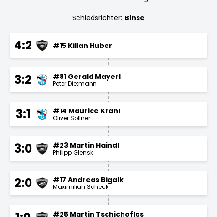
Schiedsrichter:
Binse
4:2
#15 Kilian Huber
#81 Gerald Mayerl
3:2
Peter Dietmann
#14 Maurice Krahl
3:1
Oliver Söllner
#23 Martin Haindl
3:0
Philipp Glensk
#17 Andreas Bigalk
2:0
Maximilian Scheck
#25 Martin Tschichoflos